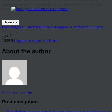
оригинальный
и
красочный
А
рт
Б
раш
портрет
по
фото
на
заказ
.
Заказать
Рекомендуем: Эксклюзивный подарок - Статуэтка по фото.
Share This
Дек
30
1039
0
Портрет в стиле Art Brush
About the author
View all articles by rauffri
Post navigation
←
Яркий фото отзыв портрета в стиле поп арт, говорит сам за