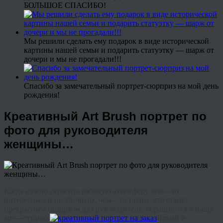
БОЛЬШОЕ СПАСИБО!
Мы решили сделать ему подарок в виде исторической
картины нашей семьи и подарить статуэтку — шарж от
дочери и мы не прогадали!!!
Спасибо за замечательный портрет-сюрприз на мой день
рождения!
Креативный Art Brush портрет по
фото для руководителя
женщины…
Когда
нужно
скрасить
рабочую
атмосферу
чем
—
то
интересным
и
необычным
,
чем
—
то
таким
,
что
станет
прекрасным
подарком
для
руководителя
,
обращаются
в
нашу
арт
—
студию
.
Яркий
и