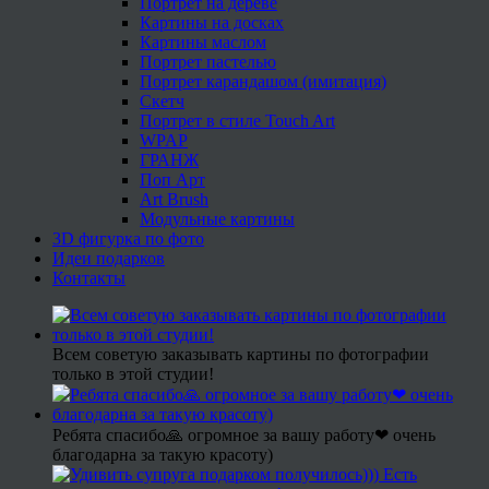
Портрет на дереве
Картины на досках
Картины маслом
Портрет пастелью
Портрет карандашом (имитация)
Скетч
Портрет в стиле Touch Art
WPAP
ГРАНЖ
Поп Арт
Art Brush
Модульные картины
3D фигурка по фото
Идеи подарков
Контакты
Всем советую заказывать картины по фотографии
только в этой студии!
Ребята спасибо🙏 огромное за вашу работу❤ очень
благодарна за такую красоту)