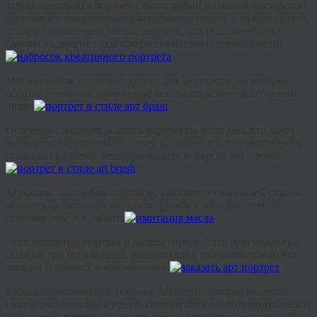
запоминающийся
портрет
с
фотографии
из
нашей
мастерской
произведет
наилучшее
впечатление
на
коллег
и
руководителя
,
подарит
приятные
и
милые
эмоции
,
которые
останутся
в
памяти
на
долгие
годы
профессиональной
деятельности
.
Мы
знаем
,
как
сделать
сюрприз
для
директора
,
на
который
обратят
внимание
даже
самые
беспристрастные
и
серьезные
люди
.
Особенно
советуем
заказать
портрет
по
фото
тем
,
кто
хочет
выделиться
среди
коллег
своей
креативностью
и
творческим
подходом
ко
всему
,
ведь
руководители
всегда
это
оценят
.
Хорошим
,
полезным
подарком
,
как
портрет
из
нашей
студии
,
можно
укрепить
или
наладить
дружбу
с
начальницей
,
что
поможет
ещё
и
в
работе
.
Эксклюзивный
портрет
в
нашем городе –
это
оригинальный
подарок
для
начальницы
,
вызывающий
вал
положительных
эмоций
и
ценных
воспоминаний
.
Работа
выполняется
в
технике
A
rt
B
rush
,
которая
является
нашей
эксклюзивной
идеей
,
подкрепленной
индивидуальным
подходом
к
работе
,
благодаря
чему
получается
креативный
,