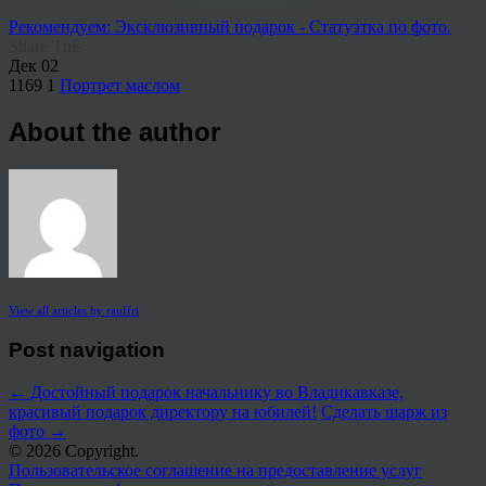
Рекомендуем: Эксклюзивный подарок - Статуэтка по фото.
Share This
Дек
02
1169
1
Портрет маслом
About the author
View all articles by rauffri
Post navigation
←
Достойный подарок начальнику во Владикавказе,
красивый подарок директору на юбилей!
Сделать шарж из
фото
→
© 2026 Copyright.
Пользовательское соглашение на предоставление услуг