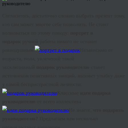
Согласитесь, достаточно сложно выбрать презент тому,
кто сам может многое себе позволить. Не стоит
волноваться по этому поводу:
портрет в
подарок
ручной работы никого не оставит
равнодушным.
Независимо от
возраста, пола, увлечений такой
эксклюзивный
подарок руководителю
станет
источником позитивных эмоций, вызовет улыбку даже
у самой беспристрастной личности.
Классные
идеи подарка
руководителю
от всего коллектива
Не знаете,
что подарить
руководителю?
Предлагаем вам несколько
первоклассных вариантов.