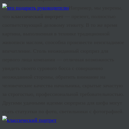
Например, мы уверены,
что
классический портрет
— презент, полностью
соответствующий деловому этикету. В то же время
картина, выполненная в технике традиционной
живописи маслом, способна произвести неизгладимое
впечатление. Столь неожиданный сюрприз для
первого лица компании — отличная возможность
увидеть своего сурового босса с совершенно
неожиданной стороны, обратить внимание на
человеческие качества начальника, скрытые зачастую
за строгостью, профессиональной требовательностью.
Другими удачными идеями сюрприза для шефа могут
стать статуэтки по фото, светильники с фотографией.