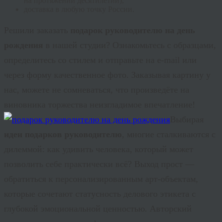
на протяжении десятилетий);
доставка в любую точку России.
Решили заказать
подарок руководителю на день
рождения
в нашей студии? Ознакомьтесь с образцами,
определитесь со стилем и отправьте на e-
mail
или
через форму качественное фото. Заказывая картину у
нас, можете не сомневаться, что произведёте на
виновника торжества неизгладимое впечатление!
Выбирая
идеи подарков руководителю
, многие сталкиваются с
дилеммой: как удивить человека, который может
позволить себе практически всё? Выход прост —
обратиться к персонализированным арт-объектам,
которые сочетают статусность делового этикета с
глубокой эмоциональной ценностью. Авторский