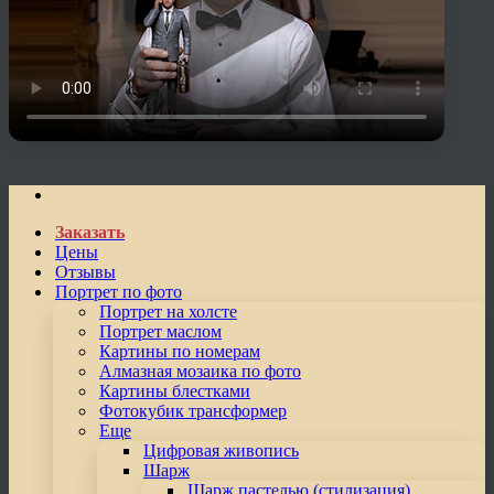
Заказать
Цены
Отзывы
Портрет по фото
Портрет на холсте
Портрет маслом
Картины по номерам
Алмазная мозаика по фото
Картины блестками
Фотокубик трансформер
Еще
Цифровая живопись
Шарж
Шарж пастелью (стилизация)