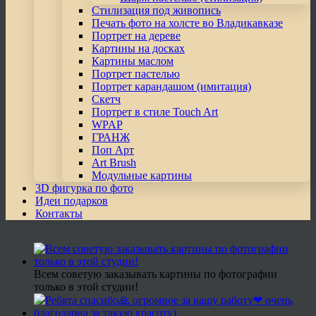
Стилизация под живопись
Печать фото на холсте во Владикавказе
Портрет на дереве
Картины на досках
Картины маслом
Портрет пастелью
Портрет карандашом (имитация)
Скетч
Портрет в стиле Touch Art
WPAP
ГРАНЖ
Поп Арт
Art Brush
Модульные картины
3D фигурка по фото
Идеи подарков
Контакты
Всем советую заказывать картины по фотографии
только в этой студии!