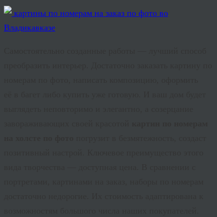
Самостоятельно созданные работы — лучший способ
преобразить интерьер. Достаточно заказать картину по
номерам по фото, написать композицию, оформить
её в багет либо купить уже готовую. И ваш дом будет
выглядеть неповторимо и элегантно, а созерцание
завораживающих своей красотой
картин по номерам
на холсте по фото
погрузит в безмятежность, создаст
позитивный настрой. Ключевое преимущество этого
вида творчества — доступная цена. В сравнении с
портретами, картинами на заказ, наборы по номерам
достаточно недорогие. Их стоимость адаптирована к
возможностям большого числа наших покупателей.