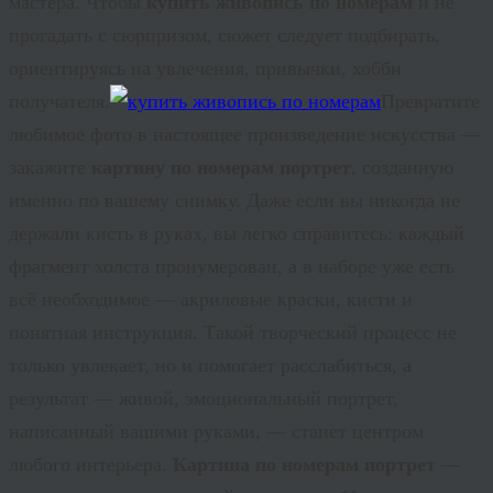
мастера. Чтобы
купить живопись по номерам
и не
прогадать с сюрпризом, сюжет следует подбирать,
ориентируясь на увлечения, привычки, хобби
получателя.
Превратите
любимое фото в настоящее произведение искусства —
закажите
картину по номерам портрет
, созданную
именно по вашему снимку. Даже если вы никогда не
держали кисть в руках, вы легко справитесь: каждый
фрагмент холста пронумерован, а в наборе уже есть
всё необходимое — акриловые краски, кисти и
понятная инструкция. Такой творческий процесс не
только увлекает, но и помогает расслабиться, а
результат — живой, эмоциональный портрет,
написанный вашими руками, — станет центром
любого интерьера.
Картина по номерам портрет
—