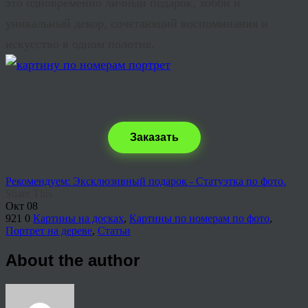
это одновременно личный подарок, хобби и
уникальный декор, сочетающий воспоминания и
искусство в одном полотне.
Заказать
Рекомендуем: Эксклюзивный подарок - Статуэтка по фото.
Share This
Окт
08
921
0
Картины на досках
,
Картины по номерам по фото
,
Портрет на дереве
,
Статьи
About the author