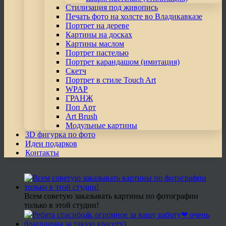
Стилизация под живопись
Печать фото на холсте во Владикавказе
Портрет на дереве
Картины на досках
Картины маслом
Портрет пастелью
Портрет карандашом (имитация)
Скетч
Портрет в стиле Touch Art
WPAP
ГРАНЖ
Поп Арт
Art Brush
Модульные картины
3D фигурка по фото
Идеи подарков
Контакты
Всем советую заказывать картины по фотографии
только в этой студии!