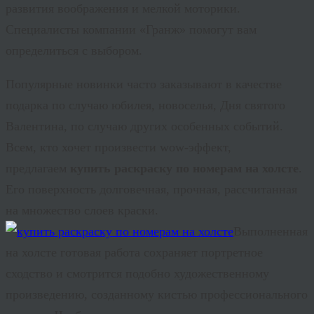
развития воображения и мелкой моторики.
Специалисты компании «Гранж» помогут вам
определиться с выбором.
Популярные новинки часто заказывают в качестве
подарка по случаю юбилея, новоселья, Дня святого
Валентина, по случаю других особенных событий.
Всем, кто хочет произвести
wow
-эффект,
предлагаем
купить раскраску по номерам на холсте
.
Его поверхность долговечная, прочная, рассчитанная
на множество слоев краски.
Выполненная
на холсте готовая работа сохраняет портретное
сходство и смотрится подобно художественному
произведению, созданному кистью профессионального