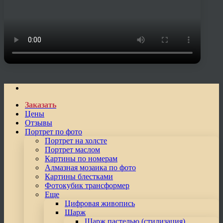
Заказать
Цены
Отзывы
Портрет по фото
Портрет на холсте
Портрет маслом
Картины по номерам
Алмазная мозаика по фото
Картины блестками
Фотокубик трансформер
Еще
Цифровая живопись
Шарж
Шарж пастелью (стилизация)