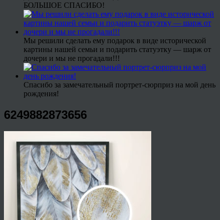
БОЛЬШОЕ СПАСИБО!
Мы решили сделать ему подарок в виде исторической
картины нашей семьи и подарить статуэтку — шарж от
дочери и мы не прогадали!!!
Спасибо за замечательный портрет-сюрприз на мой день
рождения!
6249882873656