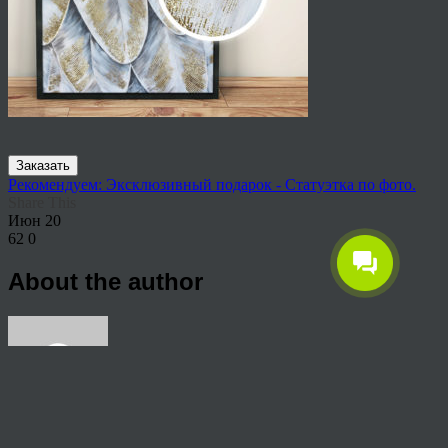
Заказать
Рекомендуем: Эксклюзивный подарок - Статуэтка по фото.
Share This
Июн
20
62
0
About the author
View all articles by anton