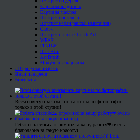
Портрет на дереве
Картины на досках
Картины маслом
Портрет пастелью
Портрет карандашом (имитация)
Скетч
Портрет в стиле Touch Art
WPAP
ГРАНЖ
Поп Арт
Art Brush
Модульные картины
3D фигурка по фото
Идеи подарков
Контакты
Всем советую заказывать картины по фотографии
только в этой студии!
Ребята спасибо🙏 огромное за вашу работу❤ очень
благодарна за такую красоту)