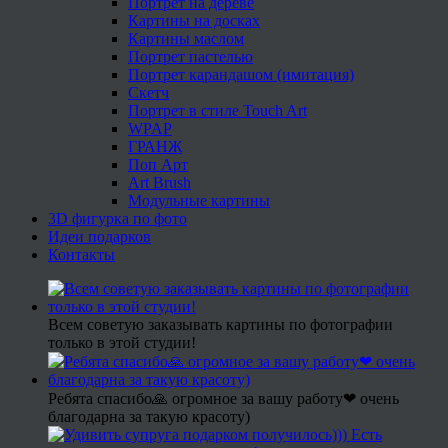
Портрет на дереве
Картины на досках
Картины маслом
Портрет пастелью
Портрет карандашом (имитация)
Скетч
Портрет в стиле Touch Art
WPAP
ГРАНЖ
Поп Арт
Art Brush
Модульные картины
3D фигурка по фото
Идеи подарков
Контакты
Всем советую заказывать картины по фотографии
только в этой студии!
Ребята спасибо🙏 огромное за вашу работу❤ очень
благодарна за такую красоту)