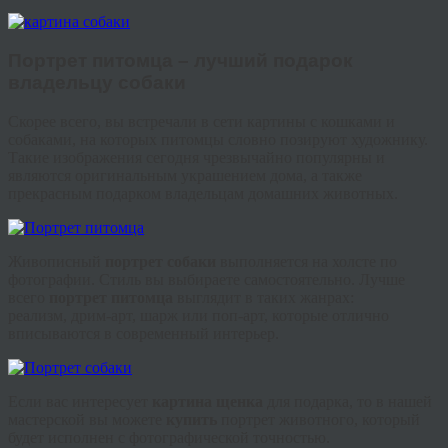
Портрет питомца – лучший подарок
владельцу собаки
Скорее всего, вы встречали в сети картины с кошками и
собаками, на которых питомцы словно позируют художнику.
Такие изображения сегодня чрезвычайно популярны и
являются оригинальным украшением дома, а также
прекрасным подарком владельцам домашних животных.
Живописный
портрет собаки
выполняется на холсте по
фотографии. Стиль вы выбираете самостоятельно. Лучше
всего
портрет питомца
выглядит в таких жанрах:
реализм,
дрим
-арт, шарж или поп-арт, которые отлично
вписываются в современный интерьер.
Если вас интересует
картина щенка
для подарка, то в нашей
мастерской вы можете
купить
портрет животного, который
будет исполнен с фотографической точностью.