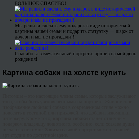
БОЛЬШОЕ СПАСИБО!
Мы решили сделать ему подарок в виде исторической
картины нашей семьи и подарить статуэтку — шарж от
дочери и мы не прогадали!!!
Спасибо за замечательный портрет-сюрприз на мой день
рождения!
Картина собаки на холсте купить
Питомцы – это настоящие члены семьи, которые заслуживают
того, чтобы быть увековеченными на портрете. Живописное
изображение любимой собаки в современном стиле можно
повесить в гостиной или прихожей, что добавит изюминки
интерьеру. Кроме того,
картина собаки
станет отличным
подарком владельцу животного, особенно, если хозяева души
не чают в питомце.
Заказать
такой портрет можно в нашей
арт-студии по доступной цене.