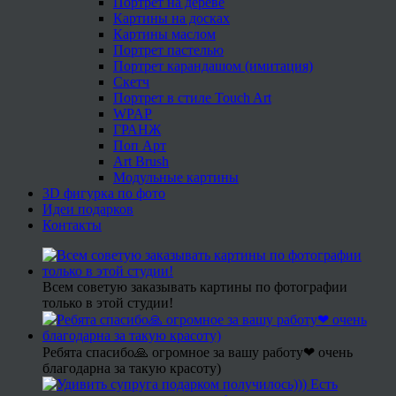
Портрет на дереве
Картины на досках
Картины маслом
Портрет пастелью
Портрет карандашом (имитация)
Скетч
Портрет в стиле Touch Art
WPAP
ГРАНЖ
Поп Арт
Art Brush
Модульные картины
3D фигурка по фото
Идеи подарков
Контакты
Всем советую заказывать картины по фотографии
только в этой студии!
Ребята спасибо🙏 огромное за вашу работу❤ очень
благодарна за такую красоту)