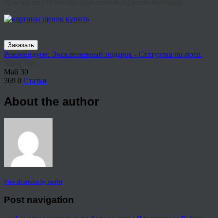
если вы ищете необычный способ украсить интерьер.
Заказать
Рекомендуем: Эксклюзивный подарок - Статуэтка по фото.
Share This
Май
30
369
0
Статьи
About the author
View all articles by rauffri
Post navigation