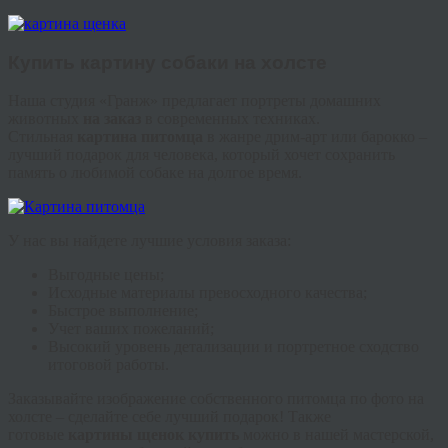
Купить картину собаки на холсте
Наша студия «
Гранж
» предлагает портреты домашних
животных
на заказ
в современных техниках.
Стильная
картина питомца
в жанре
дрим
-арт или барокко –
лучший подарок для человека, который хочет сохранить
память о любимой собаке на долгое время.
У нас вы найдете лучшие условия заказа:
Выгодные цены;
Исходные материалы превосходного качества;
Быстрое выполнение;
Учет ваших пожеланий;
Высокий уровень детализации и портретное сходство
итоговой работы.
Заказывайте изображение собственного питомца по фото на
холсте – сделайте себе лучший подарок! Также
готовые
картины щенок купить
можно в нашей мастерской,