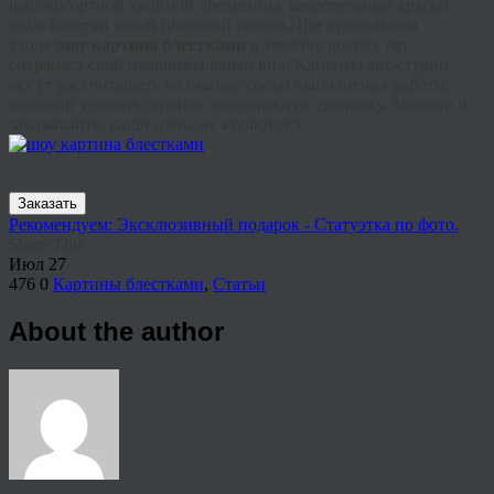
высокосортной хвойной древесины, качественные краски
либо блестки яркой цветовой гаммы.При правильном
уходе
шоу картина блестками
в течение долгих лет
сохраняет свой первоначальный вид. Клиенты арт-студии
могут рассчитывать на сжатые сроки выполнения работы,
высокий уровень сервиса, оперативную доставку. Звоните и
заказывайте, наши цены не кусаются;)
Заказать
Рекомендуем: Эксклюзивный подарок - Статуэтка по фото.
Share This
Июл
27
476
0
Картины блестками
,
Статьи
About the author