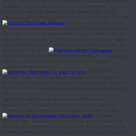
Новый формат уникального сюрприза
: картина блестками
заказать
подарок, выполненный в технике
Флип
—
флоп
, вы
можете, не покидая своего уютного кресла. Для этого
достаточно качественной фотографии с интересной эмоцией.
Художник подготовит эскиз,
который как по волшебству «оживет» в процессе напыления
частичек
глиттера
.
Картина-портрет блестками
позволит
каждому почувствовать себя творцом, причастным к магии, а
также гарантирует идеальный результат и удовольствие от
творческого процесса.
Кроме
того
, картины с блестками на заказ по фото
— эффектный
вариант настенного персонализированного декора,
оригинальный арт-объект.
Изображения в
технике
Флип
—
флоп
идеально впишутся в интерьер и
преобразят домашнюю библиотеку, гостиную или спальню.
Чтобы домашняя галерея выглядела гармонично и стильно,
обращайтесь к нам!
Эффектная
картина по фотографии блестками,
цена
которой зависит от количества персон, габаритов,
отличается выразительностью, насыщенностью оттенков.
Художники
помогут вам с выбором размера холста, колористической
палитры. В работе мастера используют лучшие материалы:
плотный натуральный холст, подрамник, произведенный из