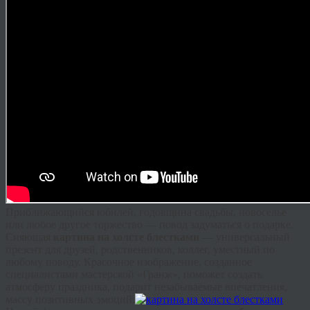
Приближающийся юбилей, годовщина свадьбы, новоселье
или любое другое торжество — повод задуматься о подарке.
Сияющая
картина на холсте блестками
— универсальный
презент для друзей, родственников, коллег, уместный по
любому поводу. Красочное изображение, созданное
специалистами мастерской «
Гранж
», поможет создать
атмосферу праздника, подарит незабываемые впечатления,
массу позитивных эмоций.