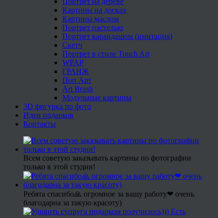
Портрет на дереве
Картины на досках
Картины маслом
Портрет пастелью
Портрет карандашом (имитация)
Скетч
Портрет в стиле Touch Art
WPAP
ГРАНЖ
Поп Арт
Art Brush
Модульные картины
3D фигурка по фото
Идеи подарков
Контакты
Всем советую заказывать картины по фотографии
только в этой студии!
Ребята спасибо🙏 огромное за вашу работу❤ очень
благодарна за такую красоту)