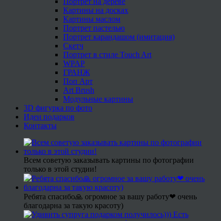
Портрет на дереве
Картины на досках
Картины маслом
Портрет пастелью
Портрет карандашом (имитация)
Скетч
Портрет в стиле Touch Art
WPAP
ГРАНЖ
Поп Арт
Art Brush
Модульные картины
3D фигурка по фото
Идеи подарков
Контакты
Всем советую заказывать картины по фотографии
только в этой студии!
Ребята спасибо🙏 огромное за вашу работу❤ очень
благодарна за такую красоту)