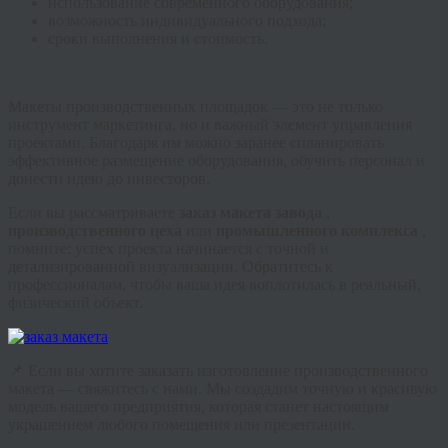
использование современного оборудования;
возможность индивидуального подхода;
сроки выполнения и стоимость.
Макеты производственных площадок — это не только
инструмент маркетинга, но и важный элемент управления
проектами. Благодаря им можно заранее спланировать
эффективное размещение оборудования, обучить персонал и
донести идею до инвесторов.
Если вы рассматриваете
заказ макета завода
,
производственного цеха
или
промышленного комплекса
,
помните: успех проекта начинается с точной и
детализированной визуализации. Обратитесь к
профессионалам, чтобы ваша идея воплотилась в реальный,
физический объект.
📌 Если вы хотите заказать изготовление производственного
макета — свяжитесь с нами. Мы создадим точную и красивую
модель вашего предприятия, которая станет настоящим
украшением любого помещения или презентации.