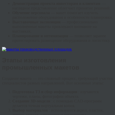
Демонстрация проекта инвесторам и клиентам
—
наглядное представление облегчает принятие решений.
Обучение персонала
— макет помогает изучить
расположение оборудования и особенности планировки.
Выставочные экспозиции
— профессионально
выполненные макеты привлекают внимание на
выставках.
Планирование и оптимизация
— позволяет заранее
протестировать размещение оборудования и логистику.
Этапы изготовления
промышленных макетов
Создание макета — это сложный процесс, требующий участия
специалистов разных направлений. Вот основные этапы:
Подготовка ТЗ и сбор информации
: изучаются
чертежи, планы, фотографии объекта.
Создание 3D-модели
: с помощью CAD-программ
делается точная виртуальная копия.
Выбор материалов
: используются акрил, пластик,
дерево, металл, электронные компоненты.