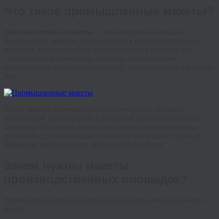
Что такое промышленные макеты?
Промышленные макеты
— это масштабные модели
предприятий, заводов, цехов и других производственных
объектов. Они позволяют визуализировать будущие или
существующие комплексы, показать расположение
оборудования, транспортных путей, коммуникаций и рабочих
зон.
Такие макеты отличаются от архитектурных большей
технической детализацией и акцентом на технологические
процессы. Например, макет цеха может включать модель
конвейера, трубопроводов, складских зон и даже световых
эффектов, имитирующих работу оборудования.
Зачем нужны макеты
производственных площадок?
Изготовление производственных макетов имеет множество
целей: