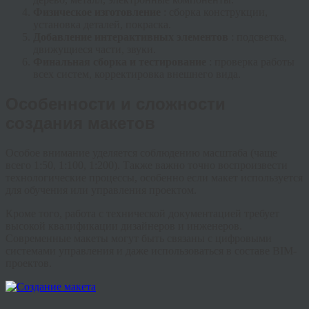
Физическое изготовление
: сборка конструкции,
установка деталей, покраска.
Добавление интерактивных элементов
: подсветка,
движущиеся части, звуки.
Финальная сборка и тестирование
: проверка работы
всех систем, корректировка внешнего вида.
Особенности и сложности
создания макетов
Особое внимание уделяется соблюдению масштаба (чаще
всего 1:50, 1:100, 1:200). Также важно точно воспроизвести
технологические процессы, особенно если макет используется
для обучения или управления проектом.
Кроме того, работа с технической документацией требует
высокой квалификации дизайнеров и инженеров.
Современные макеты могут быть связаны с цифровыми
системами управления и даже использоваться в составе BIM-
проектов.