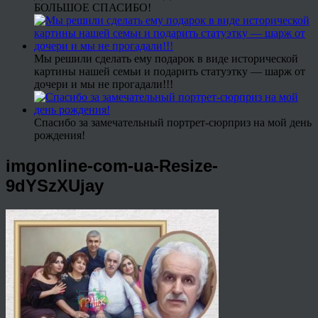
БОЛЬШОЕ СПАСИБО!
Мы решили сделать ему подарок в виде исторической
картины нашей семьи и подарить статуэтку — шарж от
дочери и мы не прогадали!!!
Спасибо за замечательный портрет-сюрприз на мой день
рождения!
imgonline-com-ua-Resize-
9dYSzXUjay