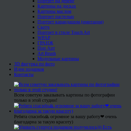
Портрет на дереве
Картины на досках
Картины маслом
Портрет пастелью
Портрет карандашом (имитация)
Скетч
Портрет в стиле Touch Art
WPAP
ГРАНЖ
Поп Арт
Art Brush
Модульные картины
3D фигурка по фото
Идеи подарков
Контакты
Всем советую заказывать картины по фотографии
только в этой студии!
Ребята спасибо🙏 огромное за вашу работу❤ очень
благодарна за такую красоту)