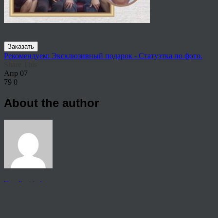
Заказать
Рекомендуем: Эксклюзивный подарок - Статуэтка по фото.
Share This
Апр
07
79
0
About the author
View all articles by anton
Post navigation