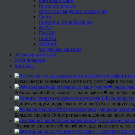
Картины маслом
Портрет пастелью
Портрет карандашом (имитация)
Скетч
Портрет в стиле Touch Art
WPAP
ГРАНЖ
Поп Арт
Art Brush
Модульные картины
3D фигурка по фото
Идеи подарков
Контакты
Всем советую заказывать картины по фотографии только 
Ребята спасибо🙏 огромное за вашу работу❤ очень благод
Удивить супруга подарком получилось))) Есть подруги-х
Большое спасибо 😍портретом очень довольны, всем очен
Огромное спасибо всей вашей команде за портрет на холс