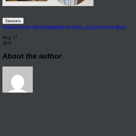
Заказать
Рекомендуем: Эксклюзивный подарок - Статуэтка по фото.
Share This
Мар
17
58
0
About the author
View all articles by rauffri
Post navigation
←
Где купить живопись Владикавказ?
© 2026 Copyright.