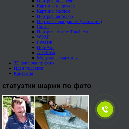
Портрет на дереве
Картины на досках
Картины маслом
Портрет пастелью
Портрет карандашом (имитация)
Скетч
Портрет в стиле Touch Art
WPAP
ГРАНЖ
Поп Арт
Art Brush
Модульные картины
3D фигурка по фото
Идеи подарков
Контакты
статуэтки шаржи по фото