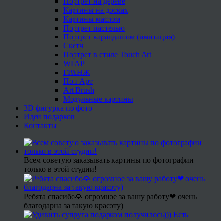
Портрет на дереве
Картины на досках
Картины маслом
Портрет пастелью
Портрет карандашом (имитация)
Скетч
Портрет в стиле Touch Art
WPAP
ГРАНЖ
Поп Арт
Art Brush
Модульные картины
3D фигурка по фото
Идеи подарков
Контакты
Всем советую заказывать картины по фотографии
только в этой студии!
Ребята спасибо🙏 огромное за вашу работу❤ очень
благодарна за такую красоту)