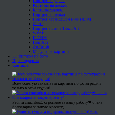
Портрет на дереве
Картины на досках
Картины маслом
Портрет пастелью
Портрет карандашом (имитация)
Скетч
Портрет в стиле Touch Art
WPAP
ГРАНЖ
Поп Арт
Art Brush
Модульные картины
3D фигурка по фото
Идеи подарков
Контакты
Всем советую заказывать картины по фотографии
только в этой студии!
Ребята спасибо🙏 огромное за вашу работу❤ очень
благодарна за такую красоту)