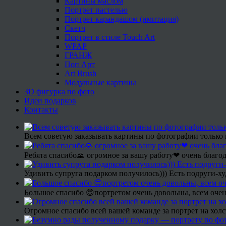
Картины маслом
Портрет пастелью
Портрет карандашом (имитация)
Скетч
Портрет в стиле Touch Art
WPAP
ГРАНЖ
Поп Арт
Art Brush
Модульные картины
3D фигурка по фото
Идеи подарков
Контакты
Всем советую заказывать картины по фотографии только 
Ребята спасибо🙏 огромное за вашу работу❤ очень благод
Удивить супруга подарком получилось))) Есть подруги-х
Большое спасибо 😍портретом очень довольны, всем очен
Огромное спасибо всей вашей команде за портрет на холс