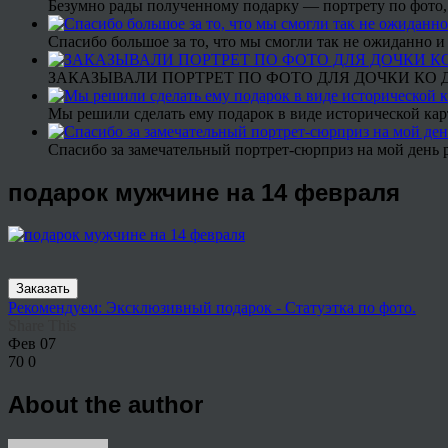
Безумно рады полученному подарку — портрету по фото,
Спасибо большое за то, что мы смогли так не ожиданно
ЗАКАЗЫВАЛИ ПОРТРЕТ ПО ФОТО ДЛЯ ДОЧКИ КО ДН
Мы решили сделать ему подарок в виде исторической кар
Спасибо за замечательный портрет-сюрприз на мой день 
подарок мужчине на 14 февраля
Заказать
Рекомендуем: Эксклюзивный подарок - Статуэтка по фото.
Share This
Фев
07
70
0
About the author