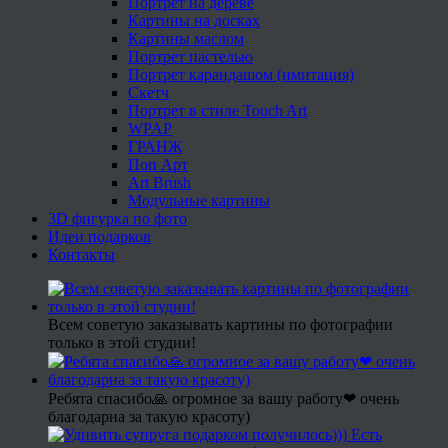
Портрет на дереве
Картины на досках
Картины маслом
Портрет пастелью
Портрет карандашом (имитация)
Скетч
Портрет в стиле Touch Art
WPAP
ГРАНЖ
Поп Арт
Art Brush
Модульные картины
3D фигурка по фото
Идеи подарков
Контакты
Всем советую заказывать картины по фотографии
только в этой студии!
Ребята спасибо🙏 огромное за вашу работу❤ очень
благодарна за такую красоту)