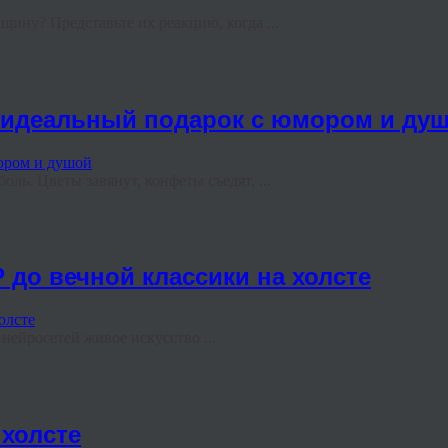
ину? Представьте их реакцию, когда ...
ь идеальный подарок с юмором и ду
ль. Цветы завянут, конфеты съедят, ...
 до вечной классики на холсте
ейросетей живое искусство ...
холсте