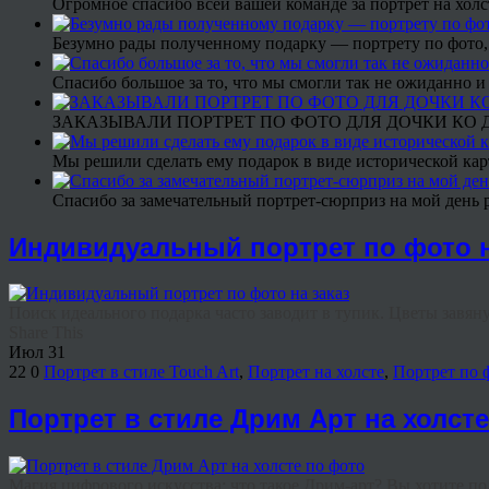
Огромное спасибо всей вашей команде за портрет на холс
Безумно рады полученному подарку — портрету по фото,
Спасибо большое за то, что мы смогли так не ожиданно
ЗАКАЗЫВАЛИ ПОРТРЕТ ПО ФОТО ДЛЯ ДОЧКИ КО ДН
Мы решили сделать ему подарок в виде исторической кар
Спасибо за замечательный портрет-сюрприз на мой день 
Индивидуальный портрет по фото н
Поиск идеального подарка часто заводит в тупик. Цветы завянут
Share This
Июл
31
22
0
Портрет в стиле Touch Art
,
Портрет на холсте
,
Портрет по 
Портрет в стиле Дрим Арт на холст
Магия цифрового искусства: что такое Дрим-арт? Вы хотите под