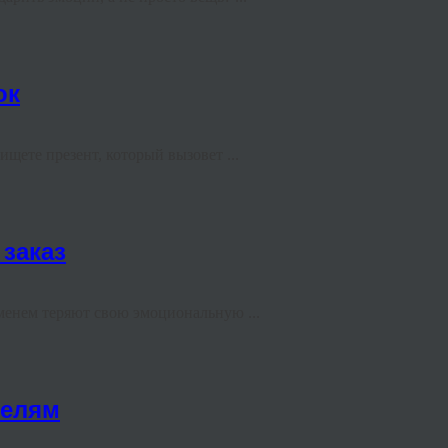
ок
щете презент, который вызовет ...
 заказ
менем теряют свою эмоциональную ...
телям