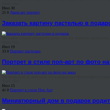
Share This
Июл
30
21
0
Дрим арт портрет
Заказать картину пастелью в подар
Вы ищете способ сохранить самые теплые моменты жизни или и
Share This
Июл
19
33
0
Портрет пастелью
Портрет в стиле поп-арт по фото на
Вы когда-нибудь замечали, что стандартные фотографии со вре
Share This
Июл
15
41
0
Портрет в стиле Поп Арт
Миниатюрный дом в подарок роди