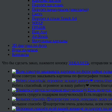
Картины маслом
Портрет пастелью
Портрет карандашом (имитация)
Скетч
Портрет в стиле Touch Art
WPAP
ГРАНЖ
Поп Арт
Art Brush
Модульные картины
3D фигурка по фото
Идеи подарков
Контакты
Что бы сделать заказ, нажмите кнопку
ЗАКАЗАТЬ
, отправляя 
Всем советую заказывать картины по фотографии только 
Ребята спасибо🙏 огромное за вашу работу❤ очень благод
Удивить супруга подарком получилось))) Есть подруги-х
Большое спасибо 😍портретом очень довольны, всем очен