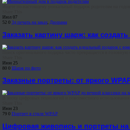
Ищете по-настоящему уникальный подарок родителям на годовщ
Share This
Июл
07
52
0
3д печать на заказ
,
Диорама
Заказать картину шарж: как создат
Поиск оригинального подарка часто превращается в головную бо
Share This
Июн
25
80
0
Шарж по фото
Заказные портреты: от яркого WPAP
В эпоху цифровых технологий и повсеместного использования н
Share This
Июн
23
79
0
Портрет в стиле WPAP
Цифровая живопись и портреты на 