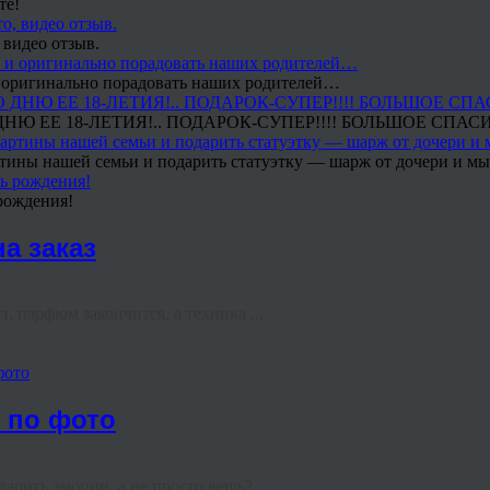
те!
 видео отзыв.
 и оригинально порадовать наших родителей…
Ю ЕЕ 18-ЛЕТИЯ!.. ПОДАРОК-СУПЕР!!!! БОЛЬШОЕ СПАС
тины нашей семьи и подарить статуэтку — шарж от дочери и мы 
рождения!
а заказ
, парфюм закончится, а техника ...
фото
е по фото
арить эмоции, а не просто вещь? ...