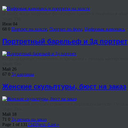
В эпоху, когда цифровые фотографии хранятся тысячами в облач
Share This
Июн
04
68
0
Портрет на холсте
,
Портрет по фото
,
Цифровая живопись
Портретный барельеф и 3д портрет
Когда цифровые технологии встречаются с ручным мастерством,
Share This
Май
26
67
0
3д картины
Женские скульптуры, бюст на заказ
Современный интерьер стремится к индивидуальности. Готовые
Share This
Май
18
71
0
3д печать на заказ
Page 1 of 13
1
2
3
4
5
Next ›
Last »