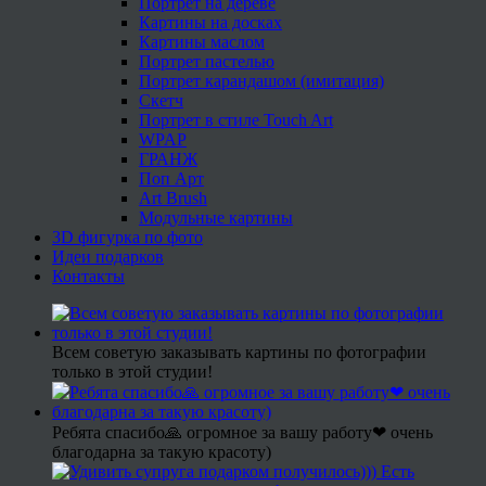
Портрет на дереве
Картины на досках
Картины маслом
Портрет пастелью
Портрет карандашом (имитация)
Скетч
Портрет в стиле Touch Art
WPAP
ГРАНЖ
Поп Арт
Art Brush
Модульные картины
3D фигурка по фото
Идеи подарков
Контакты
Всем советую заказывать картины по фотографии
только в этой студии!
Ребята спасибо🙏 огромное за вашу работу❤ очень
благодарна за такую красоту)