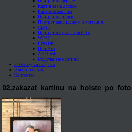
Портрет на дереве
Картины на досках
Картины маслом
Портрет пастелью
Портрет карандашом (имитация)
Скетч
Портрет в стиле Touch Art
WPAP
ГРАНЖ
Поп Арт
Art Brush
Модульные картины
3D фигурка по фото
Идеи подарков
Контакты
02,zakazat_kartinu_na_holste_po_foto