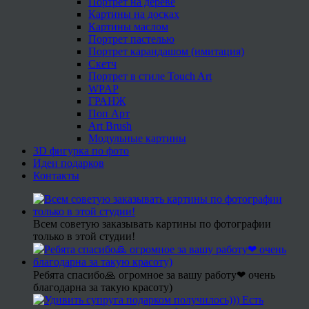
Портрет на дереве
Картины на досках
Картины маслом
Портрет пастелью
Портрет карандашом (имитация)
Скетч
Портрет в стиле Touch Art
WPAP
ГРАНЖ
Поп Арт
Art Brush
Модульные картины
3D фигурка по фото
Идеи подарков
Контакты
Всем советую заказывать картины по фотографии
только в этой студии!
Ребята спасибо🙏 огромное за вашу работу❤ очень
благодарна за такую красоту)