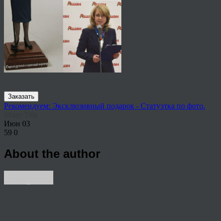
Заказать
Рекомендуем: Эксклюзивный подарок - Статуэтка по фото.
Share This
Июн
03
59
0
About the author