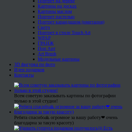
Портрет на дереве
Картины на досках
Картины маслом
Портрет пастелью
Портрет карандашом (имитация)
Скетч
Портрет в стиле Touch Art
WPAP
ГРАНЖ
Поп Арт
Art Brush
Модульные картины
3D фигурка по фото
Идеи подарков
Контакты
Всем советую заказывать картины по фотографии
только в этой студии!
Ребята спасибо🙏 огромное за вашу работу❤ очень
благодарна за такую красоту)