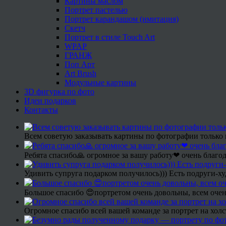
Картины маслом
Портрет пастелью
Портрет карандашом (имитация)
Скетч
Портрет в стиле Touch Art
WPAP
ГРАНЖ
Поп Арт
Art Brush
Модульные картины
3D фигурка по фото
Идеи подарков
Контакты
Всем советую заказывать картины по фотографии только 
Ребята спасибо🙏 огромное за вашу работу❤ очень благод
Удивить супруга подарком получилось))) Есть подруги-х
Большое спасибо 😍портретом очень довольны, всем очен
Огромное спасибо всей вашей команде за портрет на холс