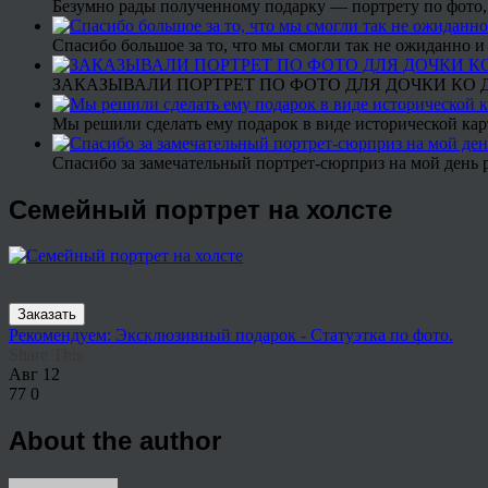
Безумно рады полученному подарку — портрету по фото,
Спасибо большое за то, что мы смогли так не ожиданно
ЗАКАЗЫВАЛИ ПОРТРЕТ ПО ФОТО ДЛЯ ДОЧКИ КО ДН
Мы решили сделать ему подарок в виде исторической кар
Спасибо за замечательный портрет-сюрприз на мой день 
Семейный портрет на холсте
Заказать
Рекомендуем: Эксклюзивный подарок - Статуэтка по фото.
Share This
Авг
12
77
0
About the author