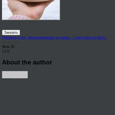
Заказать
Рекомендуем: Эксклюзивный подарок - Статуэтка по фото.
Share This
Фев
20
13
0
About the author
View all articles by rauffri
Post navigation