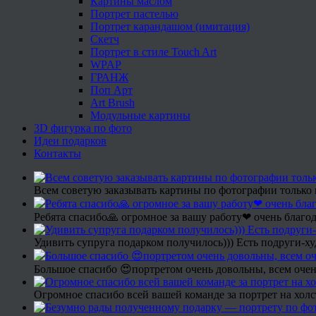
Картины маслом
Портрет пастелью
Портрет карандашом (имитация)
Скетч
Портрет в стиле Touch Art
WPAP
ГРАНЖ
Поп Арт
Art Brush
Модульные картины
3D фигурка по фото
Идеи подарков
Контакты
Всем советую заказывать картины по фотографии только 
Ребята спасибо🙏 огромное за вашу работу❤ очень благод
Удивить супруга подарком получилось))) Есть подруги-х
Большое спасибо 😍портретом очень довольны, всем очен
Огромное спасибо всей вашей команде за портрет на холс