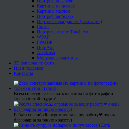
Портрет на дереве
Картины на досках
Картины маслом
Портрет пастелью
Портрет карандашом (имитация)
Скетч
Портрет в стиле Touch Art
WPAP
ГРАНЖ
Поп Арт
Art Brush
Модульные картины
3D фигурка по фото
Идеи подарков
Контакты
Всем советую заказывать картины по фотографии
только в этой студии!
Ребята спасибо🙏 огромное за вашу работу❤ очень
благодарна за такую красоту)