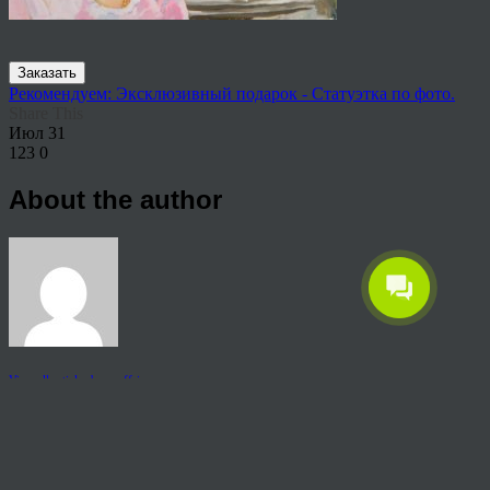
Заказать
Рекомендуем: Эксклюзивный подарок - Статуэтка по фото.
Share This
Июл
31
123
0
About the author
View all articles by rauffri
Post navigation
←
Портрет маслом мастера
© 2026 Copyright.