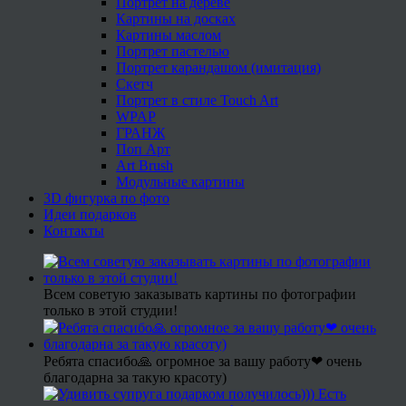
Портрет на дереве
Картины на досках
Картины маслом
Портрет пастелью
Портрет карандашом (имитация)
Скетч
Портрет в стиле Touch Art
WPAP
ГРАНЖ
Поп Арт
Art Brush
Модульные картины
3D фигурка по фото
Идеи подарков
Контакты
Всем советую заказывать картины по фотографии
только в этой студии!
Ребята спасибо🙏 огромное за вашу работу❤ очень
благодарна за такую красоту)