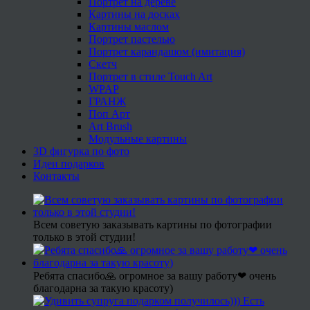
Портрет на дереве
Картины на досках
Картины маслом
Портрет пастелью
Портрет карандашом (имитация)
Скетч
Портрет в стиле Touch Art
WPAP
ГРАНЖ
Поп Арт
Art Brush
Модульные картины
3D фигурка по фото
Идеи подарков
Контакты
Всем советую заказывать картины по фотографии
только в этой студии!
Ребята спасибо🙏 огромное за вашу работу❤ очень
благодарна за такую красоту)