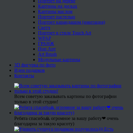
Портрет на дереве
Картины на досках
Картины маслом
Портрет пастелью
Портрет карандашом (имитация)
Скетч
Портрет в стиле Touch Art
WPAP
ГРАНЖ
Поп Арт
Art Brush
Модульные картины
3D фигурка по фото
Идеи подарков
Контакты
Всем советую заказывать картины по фотографии
только в этой студии!
Ребята спасибо🙏 огромное за вашу работу❤ очень
благодарна за такую красоту)