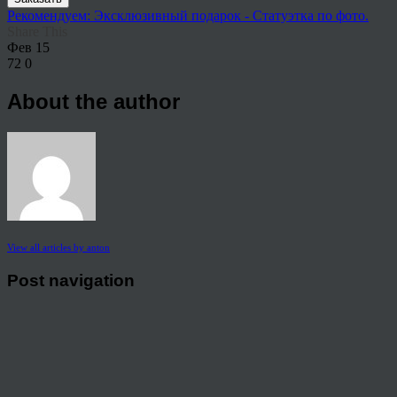
Рекомендуем: Эксклюзивный подарок - Статуэтка по фото.
Share This
Фев
15
72
0
About the author
View all articles by anton
Post navigation
←
Подарок с изюминкой, Ваша половинка не устоит…
© 2026 Copyright.
Пользовательское соглашение на предоставление услуг
Политика конфиденциальности персональных данных
тел.: 8 800 222 02 86
mail:
holst115@mail.ru