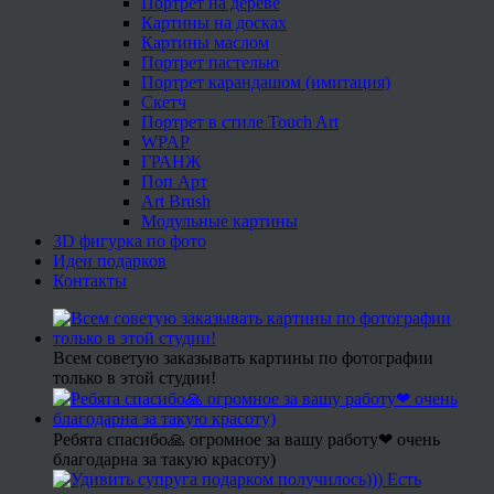
Портрет на дереве
Картины на досках
Картины маслом
Портрет пастелью
Портрет карандашом (имитация)
Скетч
Портрет в стиле Touch Art
WPAP
ГРАНЖ
Поп Арт
Art Brush
Модульные картины
3D фигурка по фото
Идеи подарков
Контакты
Всем советую заказывать картины по фотографии
только в этой студии!
Ребята спасибо🙏 огромное за вашу работу❤ очень
благодарна за такую красоту)