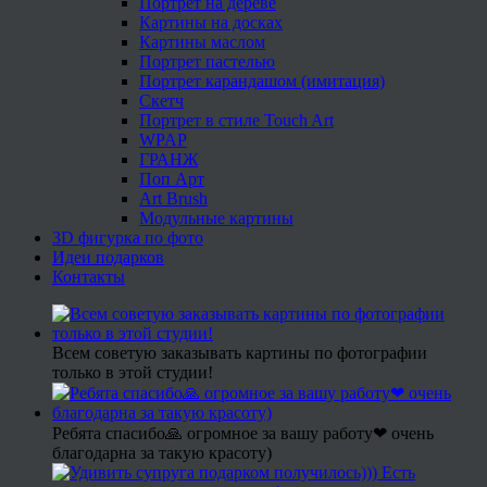
Портрет на дереве
Картины на досках
Картины маслом
Портрет пастелью
Портрет карандашом (имитация)
Скетч
Портрет в стиле Touch Art
WPAP
ГРАНЖ
Поп Арт
Art Brush
Модульные картины
3D фигурка по фото
Идеи подарков
Контакты
Всем советую заказывать картины по фотографии
только в этой студии!
Ребята спасибо🙏 огромное за вашу работу❤ очень
благодарна за такую красоту)