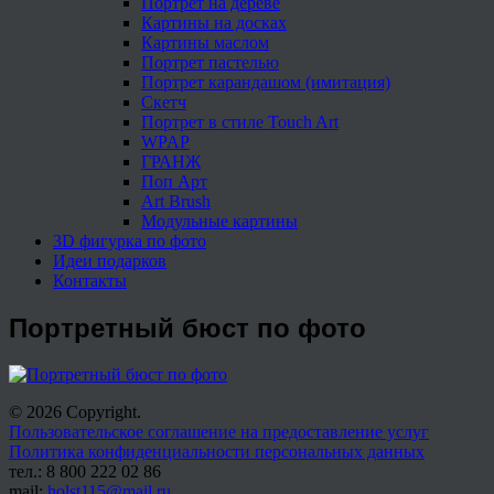
Портрет на дереве
Картины на досках
Картины маслом
Портрет пастелью
Портрет карандашом (имитация)
Скетч
Портрет в стиле Touch Art
WPAP
ГРАНЖ
Поп Арт
Art Brush
Модульные картины
3D фигурка по фото
Идеи подарков
Контакты
Портретный бюст по фото
© 2026 Copyright.
Пользовательское соглашение на предоставление услуг
Политика конфиденциальности персональных данных
тел.: 8 800 222 02 86
mail:
holst115@mail.ru