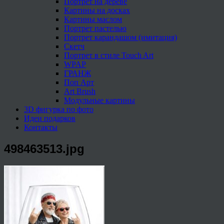
Портрет на дереве
Картины на досках
Картины маслом
Портрет пастелью
Портрет карандашом (имитация)
Скетч
Портрет в стиле Touch Art
WPAP
ГРАНЖ
Поп Арт
Art Brush
Модульные картины
3D фигурка по фото
Идеи подарков
Контакты
498463513.jpg