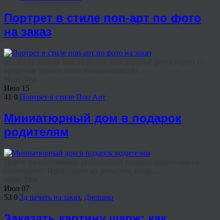
Портрет в стиле поп-арт по фото
на заказ
Вы когда-нибудь замечали, что стандартные фотографии со
временем теряют свою эмоциональную ...
Share This
Июл
15
41
0
Портрет в стиле Поп Арт
Миниатюрный дом в подарок
родителям
Ищете по-настоящему уникальный подарок родителям на
годовщину? Представьте их реакцию, когда ...
Share This
Июл
07
53
0
3д печать на заказ
,
Диорама
Заказать картину шарж: как