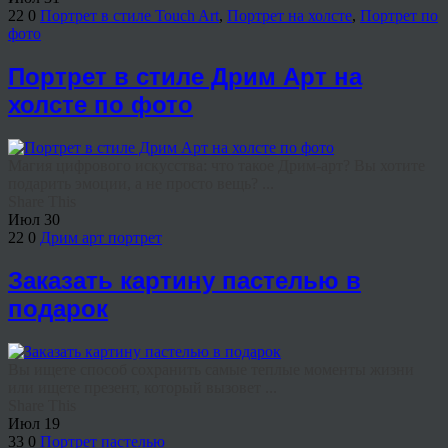
22
0
Портрет в стиле Touch Art
,
Портрет на холсте
,
Портрет по
фото
Портрет в стиле Дрим Арт на
холсте по фото
Магия цифрового искусства: что такое Дрим-арт? Вы хотите
подарить эмоции, а не просто вещь? ...
Share This
Июл
30
22
0
Дрим арт портрет
Заказать картину пастелью в
подарок
Вы ищете способ сохранить самые теплые моменты жизни
или ищете презент, который вызовет ...
Share This
Июл
19
33
0
Портрет пастелью