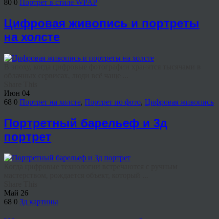
80
0
Портрет в стиле WPAP
Цифровая живопись и портреты
на холсте
В эпоху, когда цифровые фотографии хранятся тысячами в
облачных сервисах, люди всё чаще ...
Share This
Июн
04
68
0
Портрет на холсте
,
Портрет по фото
,
Цифровая живопись
Портретный барельеф и 3д
портрет
Когда цифровые технологии встречаются с ручным
мастерством, рождается объект, который ...
Share This
Май
26
68
0
3д картины