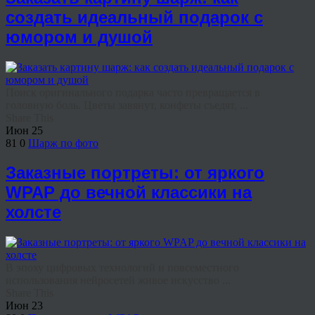
создать идеальный подарок с
юмором и душой
Поиск оригинального подарка часто превращается в
головную боль. Цветы завянут, конфеты съедят, ...
Share This
Июн
25
81
0
Шарж по фото
Заказные портреты: от яркого
WPAP до вечной классики на
холсте
В эпоху цифровых технологий и повсеместного
использования нейросетей живое искусство ...
Share This
Июн
23