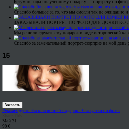
Безумно рады полученному подарку — портрету по фото,
Спасибо большое за то, что мы смогли так не ожиданно
ЗАКАЗЫВАЛИ ПОРТРЕТ ПО ФОТО ДЛЯ ДОЧКИ КО ДН
Мы решили сделать ему подарок в виде исторической кар
Спасибо за замечательный портрет-сюрприз на мой день 
15
Заказать
Рекомендуем: Эксклюзивный подарок - Статуэтка по фото.
Share This
Май
31
98
0