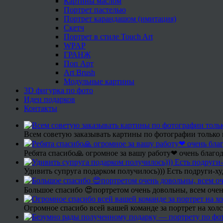
Картины маслом
Портрет пастелью
Портрет карандашом (имитация)
Скетч
Портрет в стиле Touch Art
WPAP
ГРАНЖ
Поп Арт
Art Brush
Модульные картины
3D фигурка по фото
Идеи подарков
Контакты
Всем советую заказывать картины по фотографии только 
Ребята спасибо🙏 огромное за вашу работу❤ очень благод
Удивить супруга подарком получилось))) Есть подруги-х
Большое спасибо 😍портретом очень довольны, всем очен
Огромное спасибо всей вашей команде за портрет на холс