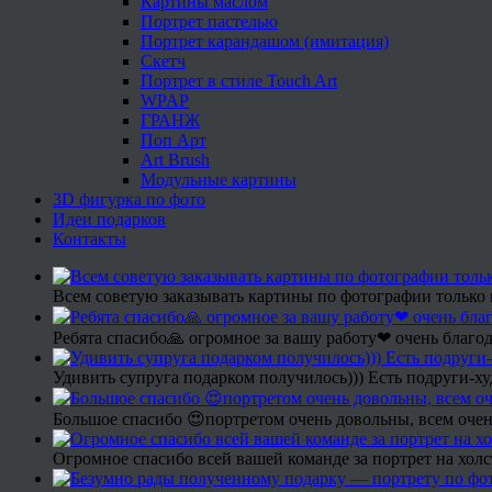
Картины маслом
Портрет пастелью
Портрет карандашом (имитация)
Скетч
Портрет в стиле Touch Art
WPAP
ГРАНЖ
Поп Арт
Art Brush
Модульные картины
3D фигурка по фото
Идеи подарков
Контакты
Всем советую заказывать картины по фотографии только 
Ребята спасибо🙏 огромное за вашу работу❤ очень благод
Удивить супруга подарком получилось))) Есть подруги-х
Большое спасибо 😍портретом очень довольны, всем очен
Огромное спасибо всей вашей команде за портрет на холс