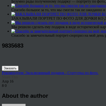
Безумно рады полученному подарку — портрету по фото,
Спасибо большое за то, что мы смогли так не ожиданно
ЗАКАЗЫВАЛИ ПОРТРЕТ ПО ФОТО ДЛЯ ДОЧКИ КО ДН
Мы решили сделать ему подарок в виде исторической кар
Спасибо за замечательный портрет-сюрприз на мой день 
9835683
Заказать
Рекомендуем: Эксклюзивный подарок - Статуэтка по фото.
Share This
Апр
16
8
0
About the author