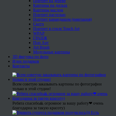
Портрет на дереве
Картины на досках
Картины маслом
Портрет пастелью
Портрет карандашом (имитация)
Скетч
Портрет в стиле Touch Art
WPAP
ГРАНЖ
Поп Арт
Art Brush
Модульные картины
3D фигурка по фото
Идеи подарков
Контакты
Всем советую заказывать картины по фотографии
только в этой студии!
Ребята спасибо🙏 огромное за вашу работу❤ очень
благодарна за такую красоту)