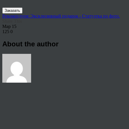
Заказать
Рекомендуем: Эксклюзивный подарок - Статуэтка по фото.
Share This
Мар
15
125
0
About the author
View all articles by rauffri
Post navigation
←
9642826
© 2026 Copyright.
Пользовательское соглашение на предоставление услуг
Политика конфиденциальности персональных данных