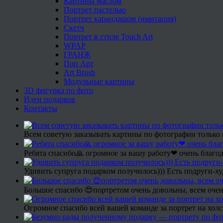
Картины маслом
Портрет пастелью
Портрет карандашом (имитация)
Скетч
Портрет в стиле Touch Art
WPAP
ГРАНЖ
Поп Арт
Art Brush
Модульные картины
3D фигурка по фото
Идеи подарков
Контакты
Всем советую заказывать картины по фотографии только 
Ребята спасибо🙏 огромное за вашу работу❤ очень благод
Удивить супруга подарком получилось))) Есть подруги-х
Большое спасибо 😍портретом очень довольны, всем очен
Огромное спасибо всей вашей команде за портрет на холс