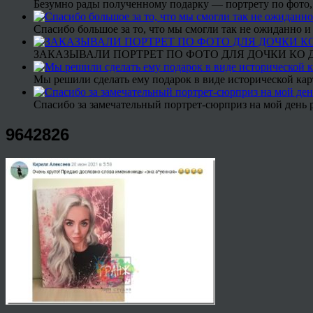
Безумно рады полученному подарку — портрету по фото,
Спасибо большое за то, что мы смогли так не ожиданно
ЗАКАЗЫВАЛИ ПОРТРЕТ ПО ФОТО ДЛЯ ДОЧКИ КО ДН
Мы решили сделать ему подарок в виде исторической кар
Спасибо за замечательный портрет-сюрприз на мой день 
9642826