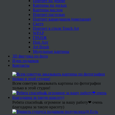
Портрет на дереве
Картины на досках
Картины маслом
Портрет пастелью
Портрет карандашом (имитация)
Скетч
Портрет в стиле Touch Art
WPAP
ГРАНЖ
Поп Арт
Art Brush
Модульные картины
3D фигурка по фото
Идеи подарков
Контакты
Всем советую заказывать картины по фотографии
только в этой студии!
Ребята спасибо🙏 огромное за вашу работу❤ очень
благодарна за такую красоту)