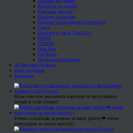
Портрет на дереве
Картины на досках
Картины маслом
Портрет пастелью
Портрет карандашом (имитация)
Скетч
Портрет в стиле Touch Art
WPAP
ГРАНЖ
Поп Арт
Art Brush
Модульные картины
3D фигурка по фото
Идеи подарков
Контакты
Всем советую заказывать картины по фотографии
только в этой студии!
Ребята спасибо🙏 огромное за вашу работу❤ очень
благодарна за такую красоту)