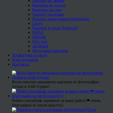
Портрет на дереве
Картины на досках
Картины маслом
Портрет пастелью
Портрет карандашом (имитация)
Скетч
Портрет в стиле Touch Art
WPAP
ГРАНЖ
Поп Арт
Art Brush
Модульные картины
3D фигурка по фото
Идеи подарков
Контакты
Всем советую заказывать картины по фотографии
только в этой студии!
Ребята спасибо🙏 огромное за вашу работу❤ очень
благодарна за такую красоту)