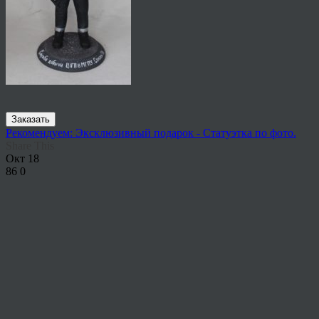
Заказать
Рекомендуем: Эксклюзивный подарок - Статуэтка по фото.
Share This
Окт
18
86
0
About the author
View all articles by rauffri
Post navigation
←
65327652382