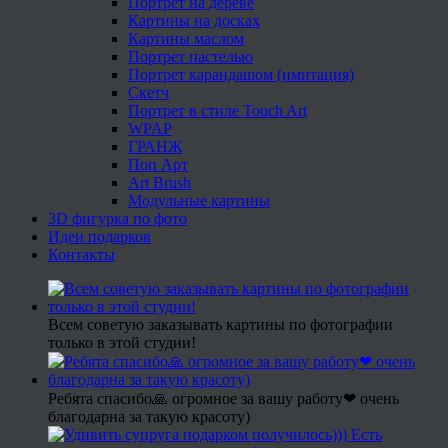
Портрет на дереве
Картины на досках
Картины маслом
Портрет пастелью
Портрет карандашом (имитация)
Скетч
Портрет в стиле Touch Art
WPAP
ГРАНЖ
Поп Арт
Art Brush
Модульные картины
3D фигурка по фото
Идеи подарков
Контакты
Всем советую заказывать картины по фотографии
только в этой студии!
Ребята спасибо🙏 огромное за вашу работу❤ очень
благодарна за такую красоту)