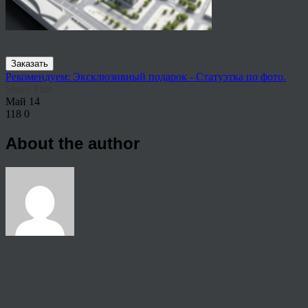
Заказать
Рекомендуем: Эксклюзивный подарок - Статуэтка по фото.
Share This
Май
14
118
0
About the author
View all articles by rauffri
Post navigation