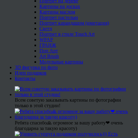
Портрет на дереве
Картины на досках
Картины маслом
Портрет пастелью
Портрет карандашом (имитация)
Скетч
Портрет в стиле Touch Art
WPAP
ГРАНЖ
Поп Арт
Art Brush
Модульные картины
3D фигурка по фото
Идеи подарков
Контакты
Всем советую заказывать картины по фотографии
только в этой студии!
Ребята спасибо🙏 огромное за вашу работу❤ очень
благодарна за такую красоту)