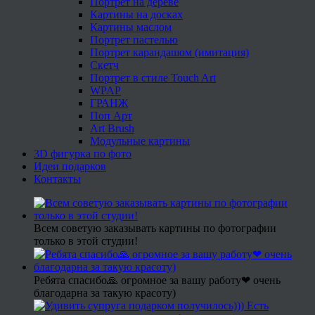
Портрет на дереве
Картины на досках
Картины маслом
Портрет пастелью
Портрет карандашом (имитация)
Скетч
Портрет в стиле Touch Art
WPAP
ГРАНЖ
Поп Арт
Art Brush
Модульные картины
3D фигурка по фото
Идеи подарков
Контакты
Всем советую заказывать картины по фотографии
только в этой студии!
Ребята спасибо🙏 огромное за вашу работу❤ очень
благодарна за такую красоту)