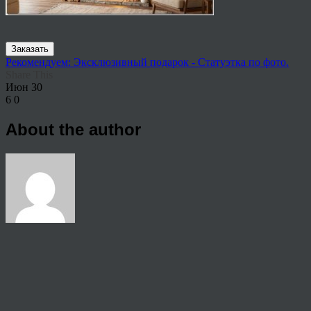
Заказать
Рекомендуем: Эксклюзивный подарок - Статуэтка по фото.
Share This
Июн
30
6
0
About the author
View all articles by rauffri
Post navigation
←
62412358226
© 2026 Copyright.