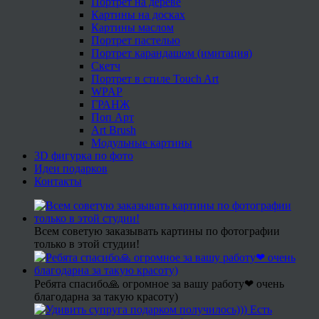
Портрет на дереве
Картины на досках
Картины маслом
Портрет пастелью
Портрет карандашом (имитация)
Скетч
Портрет в стиле Touch Art
WPAP
ГРАНЖ
Поп Арт
Art Brush
Модульные картины
3D фигурка по фото
Идеи подарков
Контакты
Всем советую заказывать картины по фотографии
только в этой студии!
Ребята спасибо🙏 огромное за вашу работу❤ очень
благодарна за такую красоту)