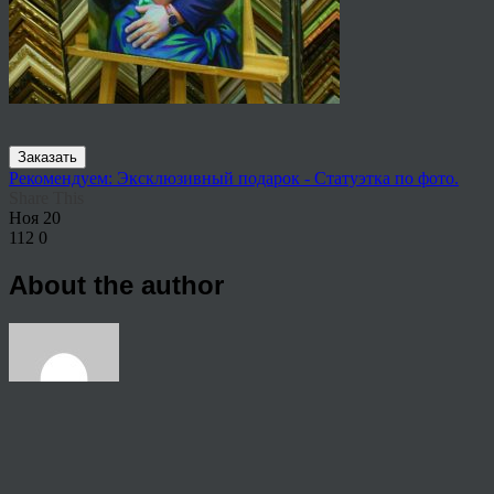
Заказать
Рекомендуем: Эксклюзивный подарок - Статуэтка по фото.
Share This
Ноя
20
112
0
About the author
View all articles by rauffri