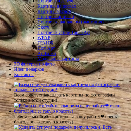
Портрет на дереве
Картины на досках
Картины маслом
Портрет пастелью
Портрет карандашом (имитация)
Скетч
Портрет в стиле Touch Art
WPAP
ГРАНЖ
Поп Арт
Art Brush
Модульные картины
3D фигурка по фото
Идеи подарков
Контакты
Всем советую заказывать картины по фотографии
только в этой студии!
Ребята спасибо🙏 огромное за вашу работу❤ очень
благодарна за такую красоту)