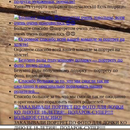
Удивить супруга подарком получилось))) Есть подруги-
художники, оценили!
Большое спасибо 😍портретом очень довольны, всем
очень очень понравилось 😍😍
Огромное спасибо всей вашей команде за портрет на
холсте!
Безумно рады полученному подарку — портрету по
фото, видео отзыв.
Спасибо большое за то, что мы смогли так не ожиданно
и оригинально порадовать наших родителей…
ЗАКАЗЫВАЛИ ПОРТРЕТ ПО ФОТО ДЛЯ ДОЧКИ КО
ДНЮ ЕЕ 18-ЛЕТИЯ!.. ПОДАРОК-СУПЕР!!!!