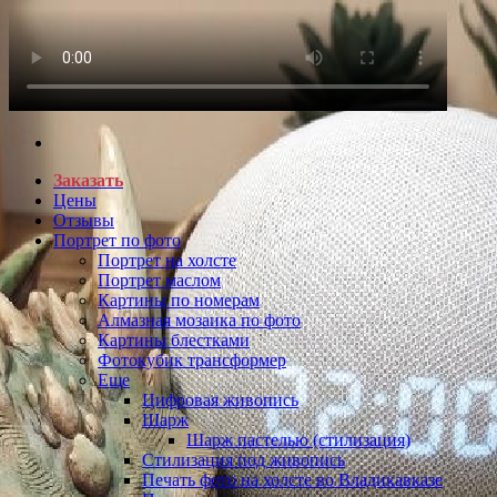
Заказать
Цены
Отзывы
Портрет по фото
Портрет на холсте
Портрет маслом
Картины по номерам
Алмазная мозаика по фото
Картины блестками
Фотокубик трансформер
Еще
Цифровая живопись
Шарж
Шарж пастелью (стилизация)
Стилизация под живопись
Печать фото на холсте во Владикавказе