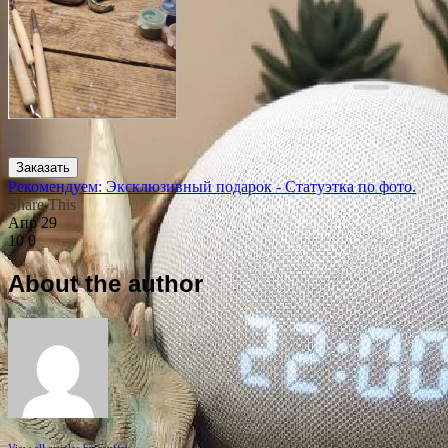
Заказать
Рекомендуем: Эксклюзивный подарок - Статуэтка по фото.
Share This
Апр
29
10
0
About the author