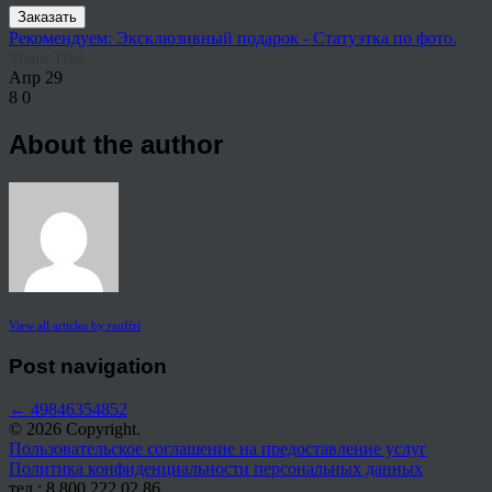
Заказать
Рекомендуем: Эксклюзивный подарок - Статуэтка по фото.
Share This
Апр
29
8
0
About the author
View all articles by rauffri
Post navigation
←
49846354852
© 2026 Copyright.
Пользовательское соглашение на предоставление услуг
Политика конфиденциальности персональных данных
тел.: 8 800 222 02 86