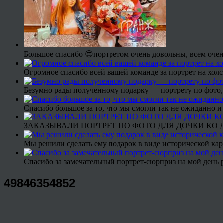
Большое спасибо 😍портретом очень довольны, всем очен
Огромное спасибо всей вашей команде за портрет на холс
Безумно рады полученному подарку — портрету по фото,
Спасибо большое за то, что мы смогли так не ожиданно
ЗАКАЗЫВАЛИ ПОРТРЕТ ПО ФОТО ДЛЯ ДОЧКИ КО ДН
Мы решили сделать ему подарок в виде исторической кар
Спасибо за замечательный портрет-сюрприз на мой день 
49846354852