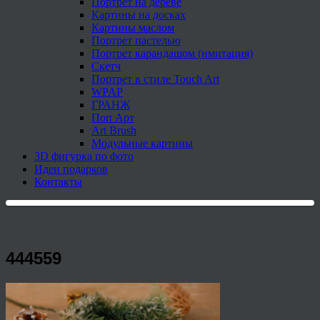
Портрет на дереве
Картины на досках
Картины маслом
Портрет пастелью
Портрет карандашом (имитация)
Скетч
Портрет в стиле Touch Art
WPAP
ГРАНЖ
Поп Арт
Art Brush
Модульные картины
3D фигурка по фото
Идеи подарков
Контакты
444559