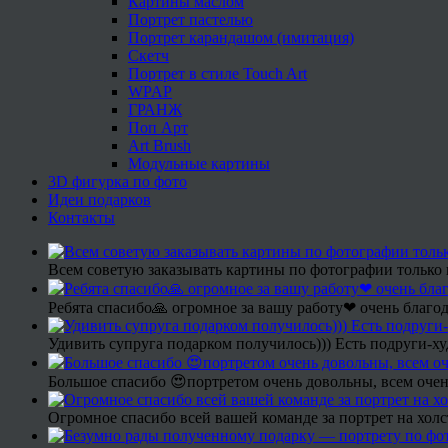
Картины маслом
Портрет пастелью
Портрет карандашом (имитация)
Скетч
Портрет в стиле Touch Art
WPAP
ГРАНЖ
Поп Арт
Art Brush
Модульные картины
3D фигурка по фото
Идеи подарков
Контакты
Всем советую заказывать картины по фотографии только 
Ребята спасибо🙏 огромное за вашу работу❤ очень благод
Удивить супруга подарком получилось))) Есть подруги-х
Большое спасибо 😍портретом очень довольны, всем очен
Огромное спасибо всей вашей команде за портрет на холс