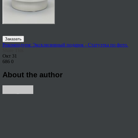
Заказать
Рекомендуем: Эксклюзивный подарок - Статуэтка по фото.
Share This
Окт
31
686
0
About the author
View all articles by anton
Post navigation