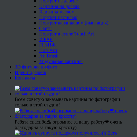
Портрет на дереве
Картины на досках
Картины маслом
Портрет пастелью
Портрет карандашом (имитация)
Скетч
Портрет в стиле Touch Art
WPAP
ГРАНЖ
Поп Арт
Art Brush
Модульные картины
3D фигурка по фото
Идеи подарков
Контакты
Всем советую заказывать картины по фотографии
только в этой студии!
Ребята спасибо🙏 огромное за вашу работу❤ очень
благодарна за такую красоту)