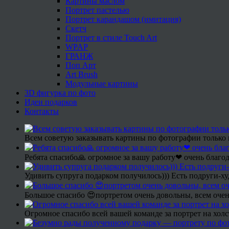
Картины маслом
Портрет пастелью
Портрет карандашом (имитация)
Скетч
Портрет в стиле Touch Art
WPAP
ГРАНЖ
Поп Арт
Art Brush
Модульные картины
3D фигурка по фото
Идеи подарков
Контакты
Всем советую заказывать картины по фотографии только 
Ребята спасибо🙏 огромное за вашу работу❤ очень благод
Удивить супруга подарком получилось))) Есть подруги-х
Большое спасибо 😍портретом очень довольны, всем очен
Огромное спасибо всей вашей команде за портрет на холс