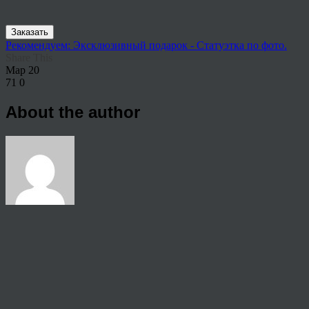
Заказать
Рекомендуем: Эксклюзивный подарок - Статуэтка по фото.
Share This
Мар
20
71
0
About the author
View all articles by rauffri
Post navigation
←
333992
© 2026 Copyright.
Пользовательское соглашение на предоставление услуг