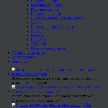
Портрет на дереве
Картины на досках
Картины маслом
Портрет пастелью
Портрет карандашом (имитация)
Скетч
Портрет в стиле Touch Art
WPAP
ГРАНЖ
Поп Арт
Art Brush
Модульные картины
3D фигурка по фото
Идеи подарков
Контакты
Всем советую заказывать картины по фотографии
только в этой студии!
Ребята спасибо🙏 огромное за вашу работу❤ очень
благодарна за такую красоту)