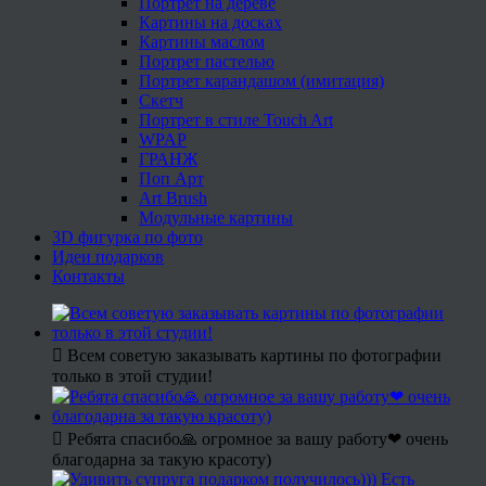
Портрет на дереве
Картины на досках
Картины маслом
Портрет пастелью
Портрет карандашом (имитация)
Скетч
Портрет в стиле Touch Art
WPAP
ГРАНЖ
Поп Арт
Art Brush
Модульные картины
3D фигурка по фото
Идеи подарков
Контакты
Всем советую заказывать картины по фотографии
только в этой студии!
Ребята спасибо🙏 огромное за вашу работу❤ очень
благодарна за такую красоту)